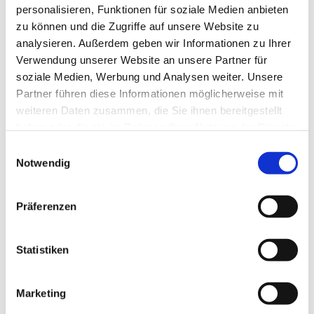
personalisieren, Funktionen für soziale Medien anbieten
zu können und die Zugriffe auf unsere Website zu
analysieren. Außerdem geben wir Informationen zu Ihrer
Verwendung unserer Website an unsere Partner für
soziale Medien, Werbung und Analysen weiter. Unsere
Partner führen diese Informationen möglicherweise mit
weiteren Daten zusammen, die Sie ihnen bereitgestellt
haben oder die sie im Rahmen Ihrer Nutzung der Dienste
gesammelt haben.
E
Notwendig
i
n
w
Präferenzen
i
l
l
Statistiken
i
g
Marketing
u
Dies könnte Sie auch interessieren