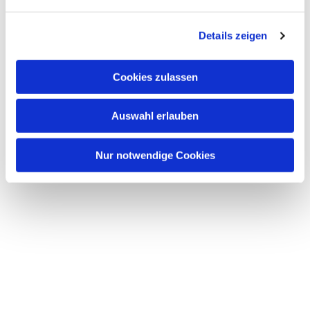
n
g
Details zeigen
s
a
u
Cookies zulassen
s
w
Auswahl erlauben
a
h
l
Nur notwendige Cookies