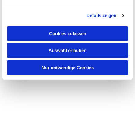
n
g
Details zeigen
s
a
u
Cookies zulassen
s
w
Auswahl erlauben
a
h
l
Nur notwendige Cookies