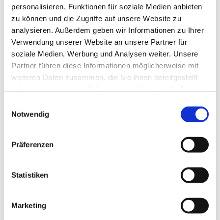
personalisieren, Funktionen für soziale Medien anbieten
zu können und die Zugriffe auf unsere Website zu
analysieren. Außerdem geben wir Informationen zu Ihrer
Verwendung unserer Website an unsere Partner für
soziale Medien, Werbung und Analysen weiter. Unsere
Partner führen diese Informationen möglicherweise mit
weiteren Daten zusammen, die Sie ihnen bereitgestellt
haben oder die sie im Rahmen Ihrer Nutzung der Dienste
gesammelt haben.
E
Notwendig
i
n
w
Präferenzen
i
l
l
Statistiken
i
g
Marketing
u
Dies könnte Sie auch interessieren