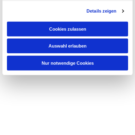
g
Details zeigen
s
a
u
Cookies zulassen
s
w
Auswahl erlauben
a
h
l
Nur notwendige Cookies