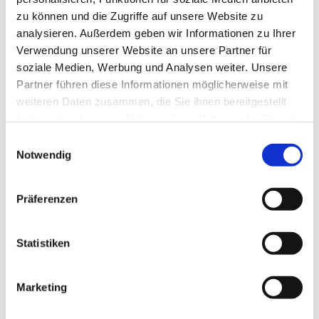
zu können und die Zugriffe auf unsere Website zu
analysieren. Außerdem geben wir Informationen zu Ihrer
Verwendung unserer Website an unsere Partner für
soziale Medien, Werbung und Analysen weiter. Unsere
Partner führen diese Informationen möglicherweise mit
weiteren Daten zusammen, die Sie ihnen bereitgestellt
haben oder die sie im Rahmen Ihrer Nutzung der Dienste
gesammelt haben.
E
Notwendig
i
n
w
Präferenzen
i
l
l
Statistiken
i
g
Marketing
Dies könnte Sie auch interessieren
u
n