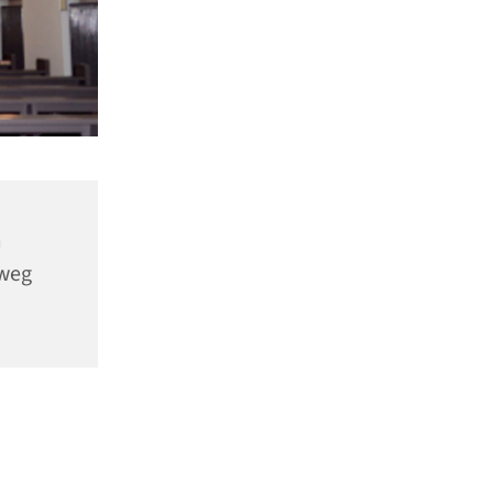
m
nweg