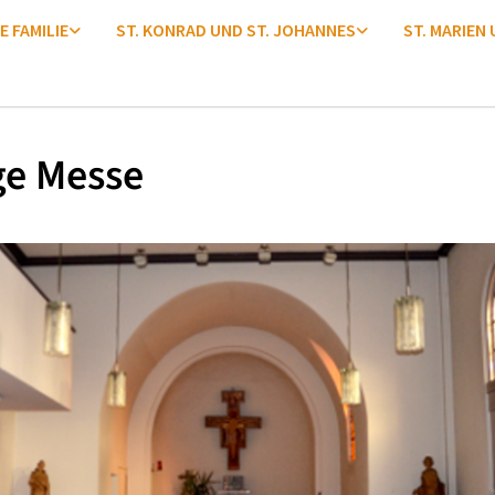
E FAMILIE
ST. KONRAD UND ST. JOHANNES
ST. MARIEN
ge Messe