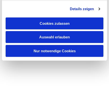
g
Details zeigen
s
a
u
Cookies zulassen
s
w
Auswahl erlauben
a
h
l
Nur notwendige Cookies