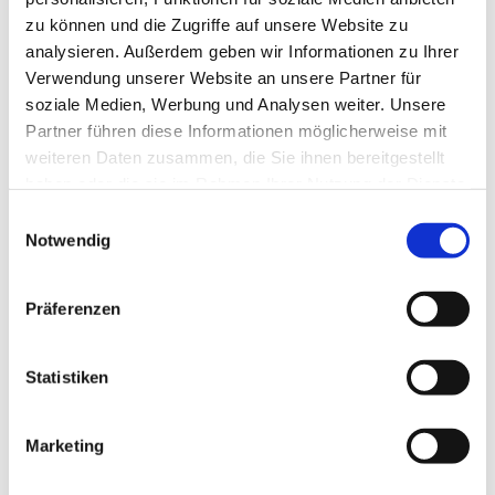
zu können und die Zugriffe auf unsere Website zu
analysieren. Außerdem geben wir Informationen zu Ihrer
Verwendung unserer Website an unsere Partner für
soziale Medien, Werbung und Analysen weiter. Unsere
Partner führen diese Informationen möglicherweise mit
weiteren Daten zusammen, die Sie ihnen bereitgestellt
haben oder die sie im Rahmen Ihrer Nutzung der Dienste
gesammelt haben.
E
Notwendig
i
n
w
Präferenzen
i
l
l
Statistiken
i
g
Marketing
Dies könnte Sie auch interessieren
u
n