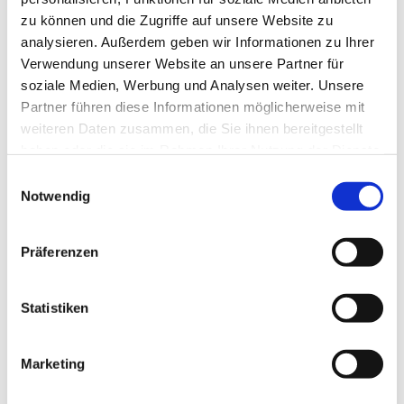
zu können und die Zugriffe auf unsere Website zu
analysieren. Außerdem geben wir Informationen zu Ihrer
Verwendung unserer Website an unsere Partner für
soziale Medien, Werbung und Analysen weiter. Unsere
Partner führen diese Informationen möglicherweise mit
weiteren Daten zusammen, die Sie ihnen bereitgestellt
haben oder die sie im Rahmen Ihrer Nutzung der Dienste
gesammelt haben.
E
Notwendig
i
n
w
Präferenzen
i
l
l
Statistiken
i
g
Marketing
Dies könnte Sie auch interessieren
u
n