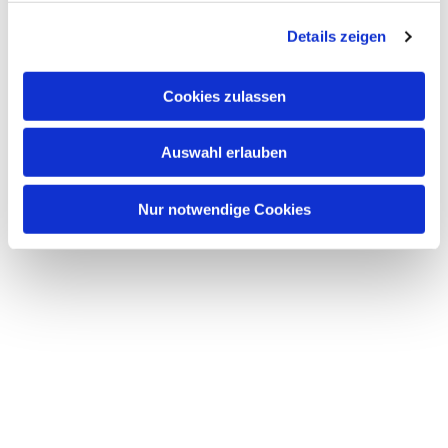
g
Details zeigen
s
a
u
Cookies zulassen
s
w
Auswahl erlauben
a
h
l
Nur notwendige Cookies