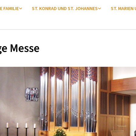
E FAMILIE
ST. KONRAD UND ST. JOHANNES
ST. MARIEN
ge Messe