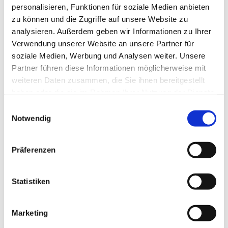
personalisieren, Funktionen für soziale Medien anbieten
zu können und die Zugriffe auf unsere Website zu
analysieren. Außerdem geben wir Informationen zu Ihrer
Verwendung unserer Website an unsere Partner für
soziale Medien, Werbung und Analysen weiter. Unsere
Partner führen diese Informationen möglicherweise mit
weiteren Daten zusammen, die Sie ihnen bereitgestellt
haben oder die sie im Rahmen Ihrer Nutzung der Dienste
gesammelt haben.
E
Notwendig
i
n
w
Präferenzen
i
l
l
Statistiken
i
g
Marketing
u
Dies könnte Sie auch interessieren