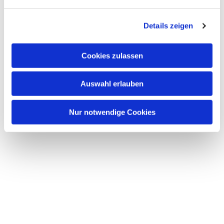
n
g
Details zeigen
s
a
u
Cookies zulassen
s
w
Auswahl erlauben
a
h
l
Nur notwendige Cookies