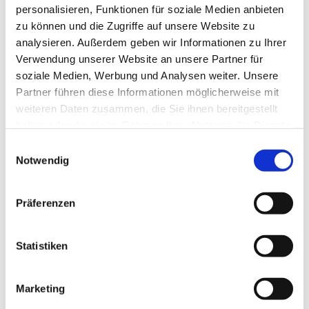
personalisieren, Funktionen für soziale Medien anbieten
zu können und die Zugriffe auf unsere Website zu
analysieren. Außerdem geben wir Informationen zu Ihrer
Verwendung unserer Website an unsere Partner für
soziale Medien, Werbung und Analysen weiter. Unsere
Partner führen diese Informationen möglicherweise mit
weiteren Daten zusammen, die Sie ihnen bereitgestellt
haben oder die sie im Rahmen Ihrer Nutzung der Dienste
gesammelt haben.
E
Notwendig
i
n
w
Präferenzen
i
l
l
Statistiken
i
g
Marketing
u
Dies könnte Sie auch interessieren