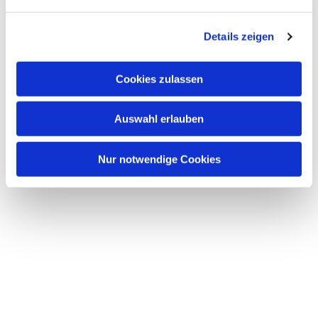
n
g
Details zeigen
s
a
u
Cookies zulassen
s
w
Auswahl erlauben
a
h
l
Nur notwendige Cookies