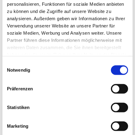
personalisieren, Funktionen für soziale Medien anbieten
zu können und die Zugriffe auf unsere Website zu
analysieren. Außerdem geben wir Informationen zu Ihrer
Verwendung unserer Website an unsere Partner für
soziale Medien, Werbung und Analysen weiter. Unsere
Partner führen diese Informationen möglicherweise mit
weiteren Daten zusammen, die Sie ihnen bereitgestellt
haben oder die sie im Rahmen Ihrer Nutzung der Dienste
gesammelt haben.
E
Notwendig
i
n
w
Präferenzen
i
l
l
Statistiken
i
g
Marketing
u
Dies könnte Sie auch interessieren