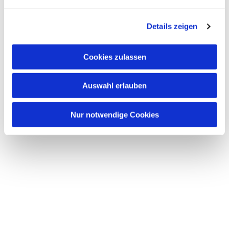
n
g
Details zeigen
s
a
u
Cookies zulassen
s
w
Auswahl erlauben
a
h
l
Nur notwendige Cookies