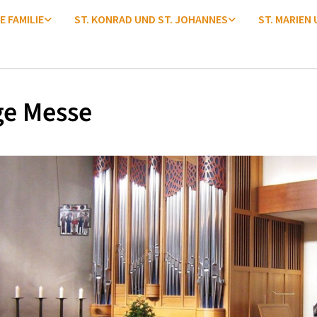
E FAMILIE
ST. KONRAD UND ST. JOHANNES
ST. MARIEN
ge Messe