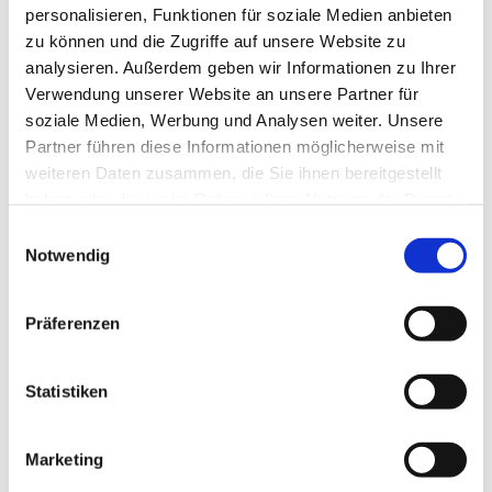
personalisieren, Funktionen für soziale Medien anbieten
zu können und die Zugriffe auf unsere Website zu
analysieren. Außerdem geben wir Informationen zu Ihrer
Verwendung unserer Website an unsere Partner für
soziale Medien, Werbung und Analysen weiter. Unsere
Partner führen diese Informationen möglicherweise mit
weiteren Daten zusammen, die Sie ihnen bereitgestellt
haben oder die sie im Rahmen Ihrer Nutzung der Dienste
gesammelt haben.
E
Notwendig
i
n
w
Präferenzen
i
l
l
Statistiken
i
g
Marketing
u
Dies könnte Sie auch interessieren