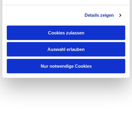
n
g
Details zeigen
s
a
u
Cookies zulassen
s
w
Auswahl erlauben
a
h
l
Nur notwendige Cookies