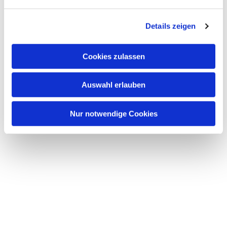
n
g
Details zeigen
s
a
u
Cookies zulassen
s
w
Auswahl erlauben
a
h
l
Nur notwendige Cookies