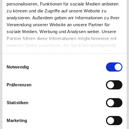
personalisieren, Funktionen für soziale Medien anbieten
zu können und die Zugriffe auf unsere Website zu
analysieren. Außerdem geben wir Informationen zu Ihrer
Verwendung unserer Website an unsere Partner für
soziale Medien, Werbung und Analysen weiter. Unsere
Partner führen diese Informationen möglicherweise mit
weiteren Daten zusammen, die Sie ihnen bereitgestellt
haben oder die sie im Rahmen Ihrer Nutzung der Dienste
gesammelt haben.
E
Notwendig
i
n
w
Präferenzen
i
l
l
Statistiken
i
g
Marketing
u
Dies könnte Sie auch interessieren