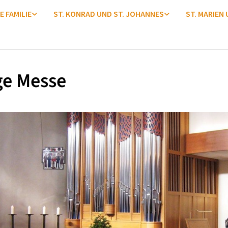
E FAMILIE
ST. KONRAD UND ST. JOHANNES
ST. MARIEN
ge Messe