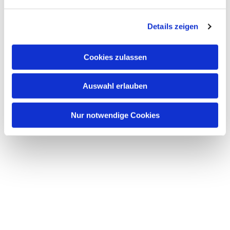
n
g
Details zeigen
s
a
u
Cookies zulassen
s
w
Auswahl erlauben
a
h
l
Nur notwendige Cookies