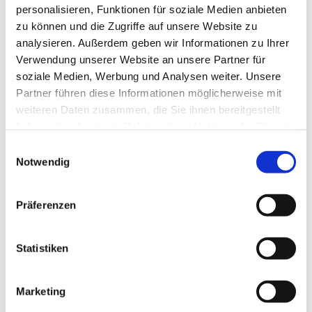
personalisieren, Funktionen für soziale Medien anbieten
zu können und die Zugriffe auf unsere Website zu
analysieren. Außerdem geben wir Informationen zu Ihrer
Verwendung unserer Website an unsere Partner für
soziale Medien, Werbung und Analysen weiter. Unsere
Partner führen diese Informationen möglicherweise mit
weiteren Daten zusammen, die Sie ihnen bereitgestellt
haben oder die sie im Rahmen Ihrer Nutzung der Dienste
gesammelt haben.
E
Notwendig
i
n
w
Präferenzen
i
l
l
Statistiken
i
g
Marketing
u
Dies könnte Sie auch interessieren