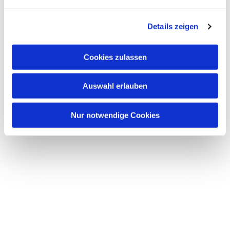
n
g
Details zeigen
s
a
u
Cookies zulassen
s
w
Auswahl erlauben
a
h
l
Nur notwendige Cookies