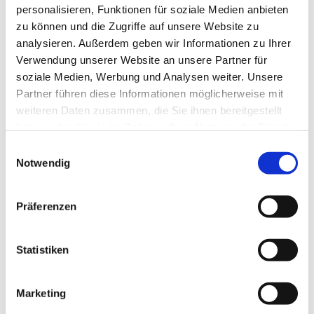
personalisieren, Funktionen für soziale Medien anbieten
zu können und die Zugriffe auf unsere Website zu
analysieren. Außerdem geben wir Informationen zu Ihrer
Verwendung unserer Website an unsere Partner für
soziale Medien, Werbung und Analysen weiter. Unsere
Partner führen diese Informationen möglicherweise mit
weiteren Daten zusammen, die Sie ihnen bereitgestellt
haben oder die sie im Rahmen Ihrer Nutzung der Dienste
gesammelt haben.
E
Notwendig
i
n
w
Präferenzen
i
l
l
Statistiken
i
g
Marketing
u
Dies könnte Sie auch interessieren