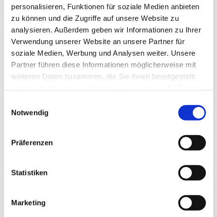
personalisieren, Funktionen für soziale Medien anbieten
zu können und die Zugriffe auf unsere Website zu
analysieren. Außerdem geben wir Informationen zu Ihrer
Verwendung unserer Website an unsere Partner für
soziale Medien, Werbung und Analysen weiter. Unsere
Partner führen diese Informationen möglicherweise mit
weiteren Daten zusammen, die Sie ihnen bereitgestellt
haben oder die sie im Rahmen Ihrer Nutzung der Dienste
gesammelt haben.
E
Notwendig
i
n
w
Präferenzen
i
l
l
Statistiken
i
g
Marketing
u
Dies könnte Sie auch interessieren