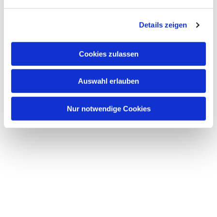
n
g
Details zeigen
s
a
u
Cookies zulassen
s
w
Auswahl erlauben
a
h
l
Nur notwendige Cookies