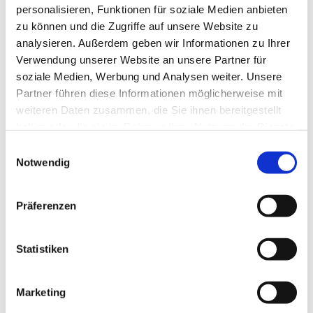
personalisieren, Funktionen für soziale Medien anbieten
zu können und die Zugriffe auf unsere Website zu
analysieren. Außerdem geben wir Informationen zu Ihrer
Verwendung unserer Website an unsere Partner für
soziale Medien, Werbung und Analysen weiter. Unsere
Partner führen diese Informationen möglicherweise mit
weiteren Daten zusammen, die Sie ihnen bereitgestellt
haben oder die sie im Rahmen Ihrer Nutzung der Dienste
gesammelt haben.
E
Notwendig
i
n
w
Präferenzen
i
l
l
Statistiken
i
g
Marketing
u
Dies könnte Sie auch interessieren