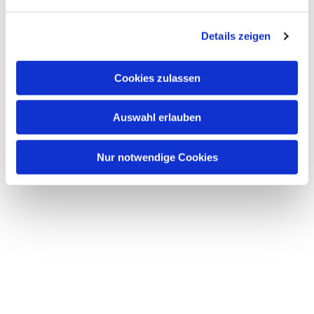
n
g
Details zeigen
s
a
u
Cookies zulassen
s
w
Auswahl erlauben
a
h
l
Nur notwendige Cookies