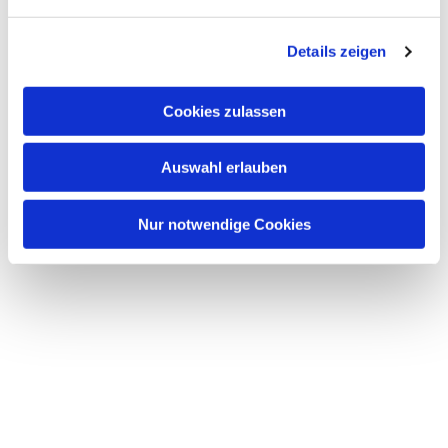
n
g
Details zeigen
s
a
u
Cookies zulassen
s
w
Auswahl erlauben
a
h
l
Nur notwendige Cookies