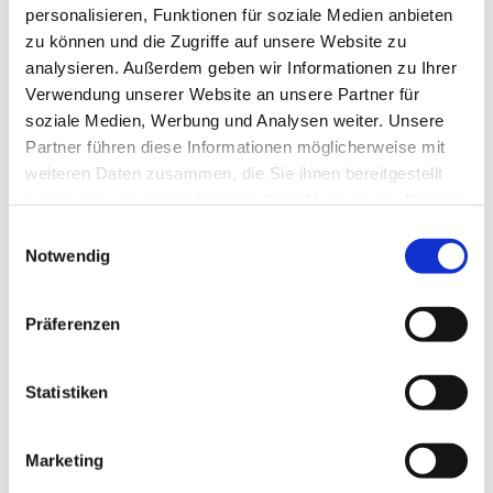
personalisieren, Funktionen für soziale Medien anbieten
zu können und die Zugriffe auf unsere Website zu
analysieren. Außerdem geben wir Informationen zu Ihrer
Verwendung unserer Website an unsere Partner für
soziale Medien, Werbung und Analysen weiter. Unsere
Partner führen diese Informationen möglicherweise mit
weiteren Daten zusammen, die Sie ihnen bereitgestellt
haben oder die sie im Rahmen Ihrer Nutzung der Dienste
gesammelt haben.
E
Notwendig
i
n
w
Präferenzen
i
l
l
Statistiken
i
g
Marketing
u
Dies könnte Sie auch interessieren