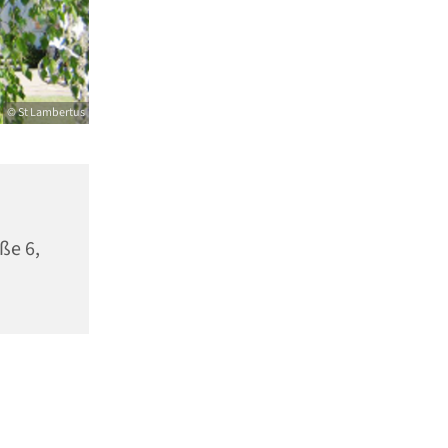
© St Lambertus
ße 6,