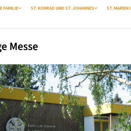
E FAMILIE
ST. KONRAD UND ST. JOHANNES
ST. MARIEN
ge Messe