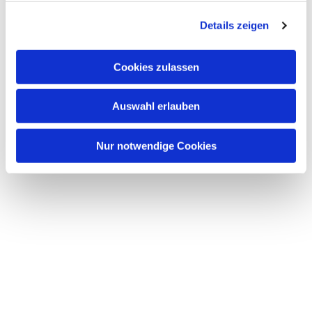
g
Details zeigen
s
a
u
Cookies zulassen
s
w
Auswahl erlauben
a
h
l
Nur notwendige Cookies