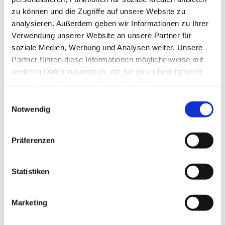
zu können und die Zugriffe auf unsere Website zu
analysieren. Außerdem geben wir Informationen zu Ihrer
Verwendung unserer Website an unsere Partner für
soziale Medien, Werbung und Analysen weiter. Unsere
Partner führen diese Informationen möglicherweise mit
weiteren Daten zusammen, die Sie ihnen bereitgestellt
haben oder die sie im Rahmen Ihrer Nutzung der Dienste
gesammelt haben.
E
Notwendig
i
n
w
Präferenzen
i
l
l
Statistiken
i
g
Marketing
Dies könnte Sie auch interessieren
u
n