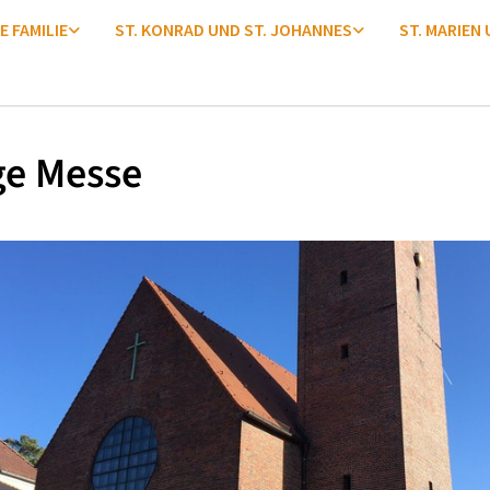
E FAMILIE
ST. KONRAD UND ST. JOHANNES
ST. MARIEN
ge Messe