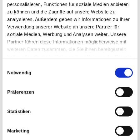
personalisieren, Funktionen für soziale Medien anbieten
zu können und die Zugriffe auf unsere Website zu
analysieren. Außerdem geben wir Informationen zu Ihrer
Verwendung unserer Website an unsere Partner für
soziale Medien, Werbung und Analysen weiter. Unsere
Partner führen diese Informationen möglicherweise mit
weiteren Daten zusammen, die Sie ihnen bereitgestellt
haben oder die sie im Rahmen Ihrer Nutzung der Dienste
gesammelt haben.
E
Notwendig
i
n
w
Präferenzen
i
l
l
Statistiken
i
g
Marketing
u
Dies könnte Sie auch interessieren