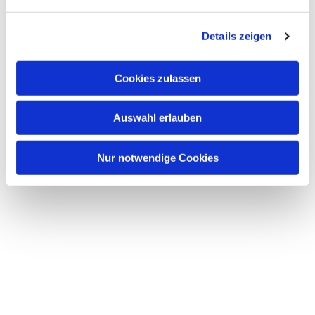
n
g
Details zeigen
s
a
u
Cookies zulassen
s
w
Auswahl erlauben
a
h
l
Nur notwendige Cookies