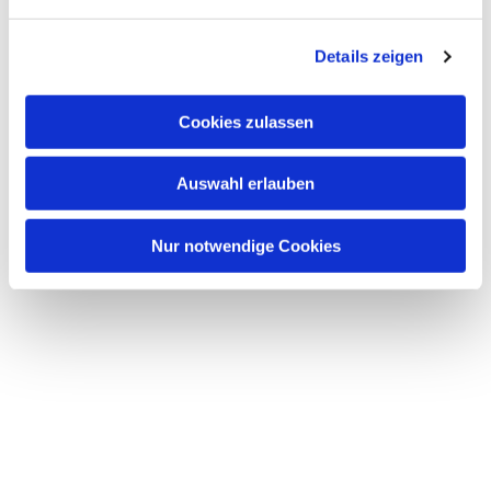
n
g
Details zeigen
s
a
u
Cookies zulassen
s
w
Auswahl erlauben
a
h
l
Nur notwendige Cookies