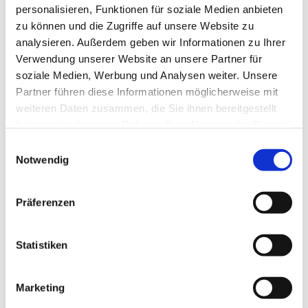
personalisieren, Funktionen für soziale Medien anbieten
zu können und die Zugriffe auf unsere Website zu
analysieren. Außerdem geben wir Informationen zu Ihrer
Verwendung unserer Website an unsere Partner für
soziale Medien, Werbung und Analysen weiter. Unsere
Partner führen diese Informationen möglicherweise mit
weiteren Daten zusammen, die Sie ihnen bereitgestellt
haben oder die sie im Rahmen Ihrer Nutzung der Dienste
gesammelt haben.
E
Notwendig
i
n
w
Präferenzen
i
l
l
Statistiken
i
g
Marketing
u
Dies könnte Sie auch interessieren