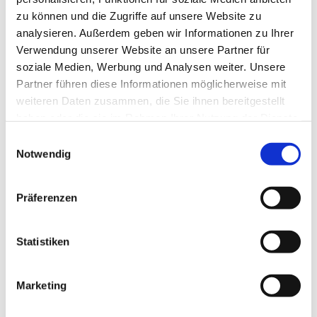
zu können und die Zugriffe auf unsere Website zu
analysieren. Außerdem geben wir Informationen zu Ihrer
Verwendung unserer Website an unsere Partner für
soziale Medien, Werbung und Analysen weiter. Unsere
Partner führen diese Informationen möglicherweise mit
weiteren Daten zusammen, die Sie ihnen bereitgestellt
haben oder die sie im Rahmen Ihrer Nutzung der Dienste
gesammelt haben.
E
Notwendig
i
n
w
Präferenzen
i
l
l
Statistiken
i
g
Marketing
Dies könnte Sie auch interessieren
u
n