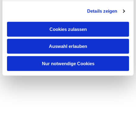
g
Details zeigen
s
a
u
Cookies zulassen
s
w
Auswahl erlauben
a
h
l
Nur notwendige Cookies