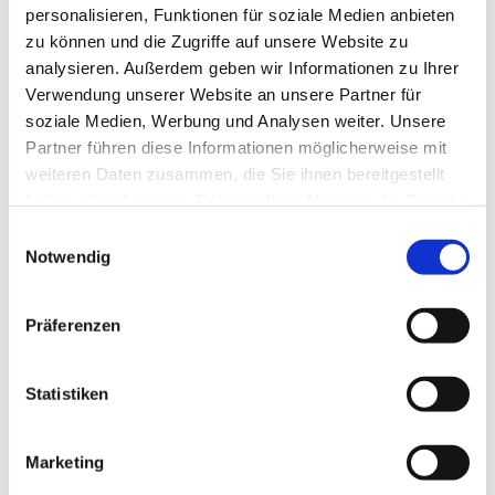
personalisieren, Funktionen für soziale Medien anbieten
zu können und die Zugriffe auf unsere Website zu
analysieren. Außerdem geben wir Informationen zu Ihrer
Verwendung unserer Website an unsere Partner für
soziale Medien, Werbung und Analysen weiter. Unsere
Partner führen diese Informationen möglicherweise mit
weiteren Daten zusammen, die Sie ihnen bereitgestellt
haben oder die sie im Rahmen Ihrer Nutzung der Dienste
gesammelt haben.
E
Notwendig
i
n
w
Präferenzen
i
l
l
Statistiken
i
g
Marketing
u
Dies könnte Sie auch interessieren