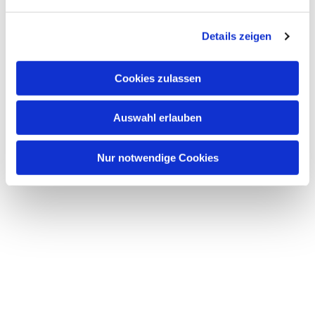
n
g
Details zeigen
s
a
u
Cookies zulassen
s
w
Auswahl erlauben
a
h
l
Nur notwendige Cookies