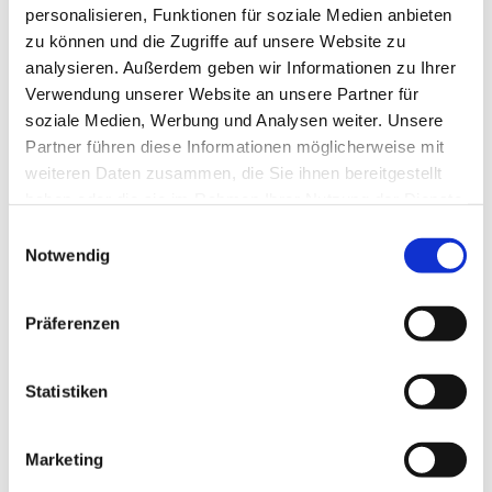
personalisieren, Funktionen für soziale Medien anbieten
zu können und die Zugriffe auf unsere Website zu
analysieren. Außerdem geben wir Informationen zu Ihrer
Verwendung unserer Website an unsere Partner für
soziale Medien, Werbung und Analysen weiter. Unsere
Partner führen diese Informationen möglicherweise mit
weiteren Daten zusammen, die Sie ihnen bereitgestellt
haben oder die sie im Rahmen Ihrer Nutzung der Dienste
gesammelt haben.
E
Notwendig
i
n
w
Präferenzen
i
l
l
Statistiken
i
g
Marketing
u
Dies könnte Sie auch interessieren