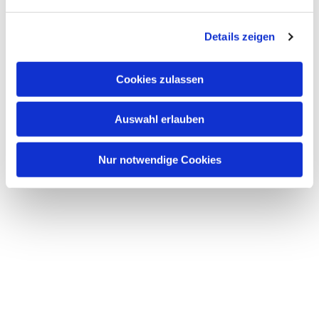
n
g
Details zeigen
s
a
u
Cookies zulassen
s
w
Auswahl erlauben
a
h
l
Nur notwendige Cookies