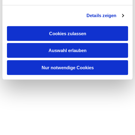
n
g
Details zeigen
s
a
u
Cookies zulassen
s
w
Auswahl erlauben
a
h
l
Nur notwendige Cookies