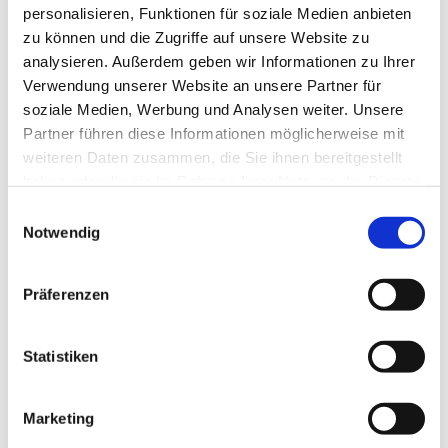
personalisieren, Funktionen für soziale Medien anbieten
zu können und die Zugriffe auf unsere Website zu
analysieren. Außerdem geben wir Informationen zu Ihrer
Verwendung unserer Website an unsere Partner für
soziale Medien, Werbung und Analysen weiter. Unsere
Partner führen diese Informationen möglicherweise mit
weiteren Daten zusammen, die Sie ihnen bereitgestellt
haben oder die sie im Rahmen Ihrer Nutzung der Dienste
gesammelt haben.
E
Notwendig
i
n
w
Präferenzen
i
l
l
Statistiken
i
g
Marketing
u
Dies könnte Sie auch interessieren