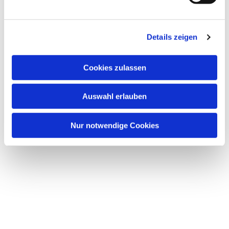
u
n
Dies könnte Sie auch interessieren
g
Details zeigen
s
a
u
Cookies zulassen
s
w
Auswahl erlauben
a
h
l
Nur notwendige Cookies