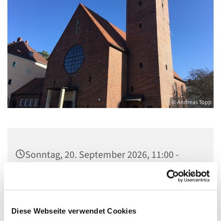
© Andreas Topp
Sonntag, 20. September 2026, 11:00 -
12:00 Uhr
Pfarrkirche St. Josef, Quellweg 43, 13629
Berlin
Diese Webseite verwendet Cookies