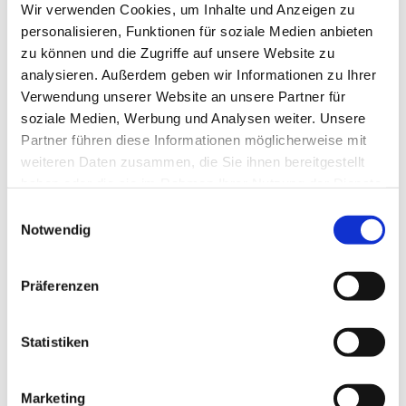
Wir verwenden Cookies, um Inhalte und Anzeigen zu
personalisieren, Funktionen für soziale Medien anbieten
zu können und die Zugriffe auf unsere Website zu
analysieren. Außerdem geben wir Informationen zu Ihrer
Verwendung unserer Website an unsere Partner für
soziale Medien, Werbung und Analysen weiter. Unsere
Partner führen diese Informationen möglicherweise mit
weiteren Daten zusammen, die Sie ihnen bereitgestellt
haben oder die sie im Rahmen Ihrer Nutzung der Dienste
gesammelt haben.
E
Notwendig
i
n
w
Präferenzen
i
l
l
Statistiken
i
g
Marketing