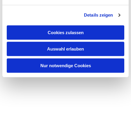
n
g
Details zeigen
s
a
u
Cookies zulassen
s
w
Auswahl erlauben
a
h
l
Nur notwendige Cookies