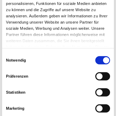
personalisieren, Funktionen für soziale Medien anbieten
zu können und die Zugriffe auf unsere Website zu
analysieren. Außerdem geben wir Informationen zu Ihrer
Verwendung unserer Website an unsere Partner für
soziale Medien, Werbung und Analysen weiter. Unsere
Partner führen diese Informationen möglicherweise mit
weiteren Daten zusammen, die Sie ihnen bereitgestellt
haben oder die sie im Rahmen Ihrer Nutzung der Dienste
gesammelt haben.
E
Notwendig
i
n
w
Präferenzen
i
l
l
Statistiken
i
g
Marketing
u
Dies könnte Sie auch interessieren