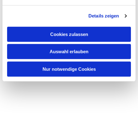
n
g
Details zeigen
s
a
u
Cookies zulassen
s
w
Auswahl erlauben
a
h
l
Nur notwendige Cookies