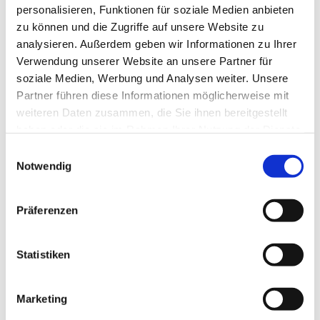
personalisieren, Funktionen für soziale Medien anbieten
zu können und die Zugriffe auf unsere Website zu
analysieren. Außerdem geben wir Informationen zu Ihrer
Verwendung unserer Website an unsere Partner für
soziale Medien, Werbung und Analysen weiter. Unsere
Partner führen diese Informationen möglicherweise mit
weiteren Daten zusammen, die Sie ihnen bereitgestellt
haben oder die sie im Rahmen Ihrer Nutzung der Dienste
gesammelt haben.
E
Notwendig
i
n
w
Präferenzen
i
l
l
Statistiken
i
g
Marketing
u
Dies könnte Sie auch interessieren