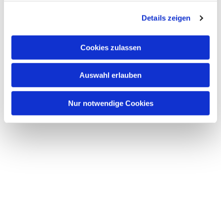
g
Details zeigen
s
a
u
Cookies zulassen
s
w
Auswahl erlauben
a
h
l
Nur notwendige Cookies