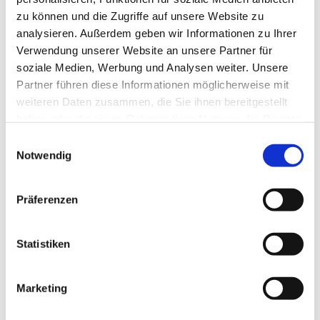
zu können und die Zugriffe auf unsere Website zu
analysieren. Außerdem geben wir Informationen zu Ihrer
Verwendung unserer Website an unsere Partner für
soziale Medien, Werbung und Analysen weiter. Unsere
Partner führen diese Informationen möglicherweise mit
weiteren Daten zusammen, die Sie ihnen bereitgestellt
haben oder die sie im Rahmen Ihrer Nutzung der Dienste
gesammelt haben.
E
Notwendig
i
n
w
Präferenzen
i
l
l
Statistiken
i
g
Marketing
Dies könnte Sie auch interessieren
u
n