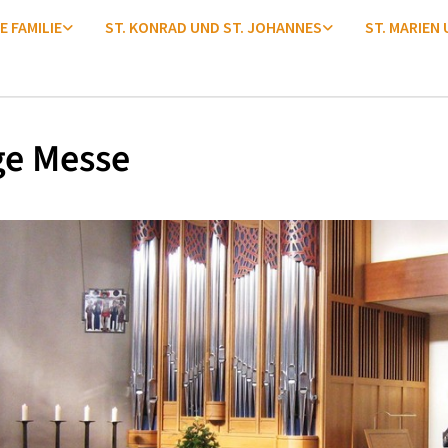
E FAMILIE
ST. KONRAD UND ST. JOHANNES
ST. MARIEN
ge Messe