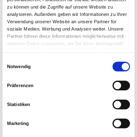
zu können und die Zugriffe auf unsere Website zu
analysieren. Außerdem geben wir Informationen zu Ihrer
Verwendung unserer Website an unsere Partner für
soziale Medien, Werbung und Analysen weiter. Unsere
Partner führen diese Informationen möglicherweise mit
weiteren Daten zusammen, die Sie ihnen bereitgestellt
haben oder die sie im Rahmen Ihrer Nutzung der Dienste
gesammelt haben.
E
Notwendig
i
n
w
Präferenzen
i
l
l
Statistiken
i
g
Marketing
Dies könnte Sie auch interessieren
u
n