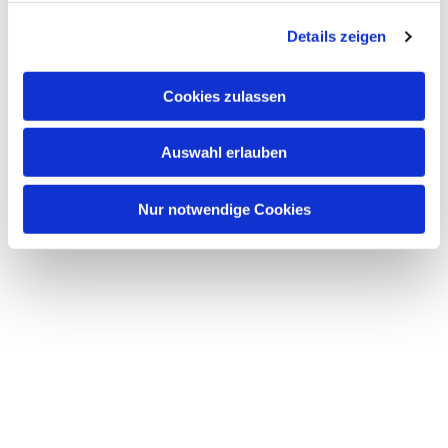
g
Details zeigen
s
a
u
Cookies zulassen
s
w
Auswahl erlauben
a
h
l
Nur notwendige Cookies