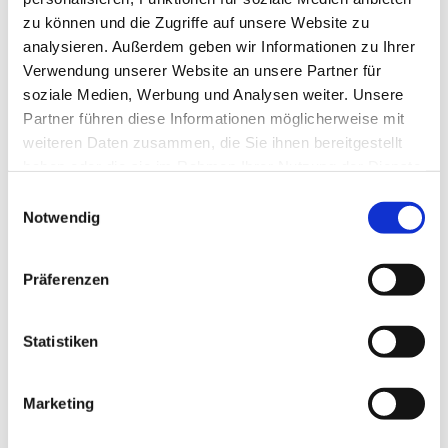
zu können und die Zugriffe auf unsere Website zu
analysieren. Außerdem geben wir Informationen zu Ihrer
Verwendung unserer Website an unsere Partner für
soziale Medien, Werbung und Analysen weiter. Unsere
Partner führen diese Informationen möglicherweise mit
weiteren Daten zusammen, die Sie ihnen bereitgestellt
haben oder die sie im Rahmen Ihrer Nutzung der Dienste
gesammelt haben.
E
Notwendig
i
n
w
Präferenzen
i
l
l
Statistiken
i
g
Marketing
Dies könnte Sie auch interessieren
u
n