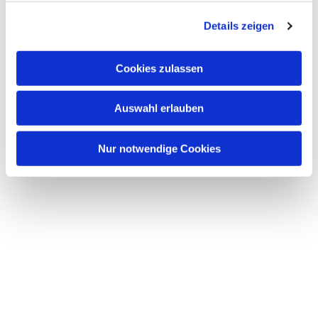
g
Details zeigen
s
a
u
Cookies zulassen
s
w
Auswahl erlauben
a
h
l
Nur notwendige Cookies