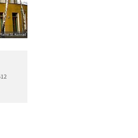
farrei St. Konrad
612