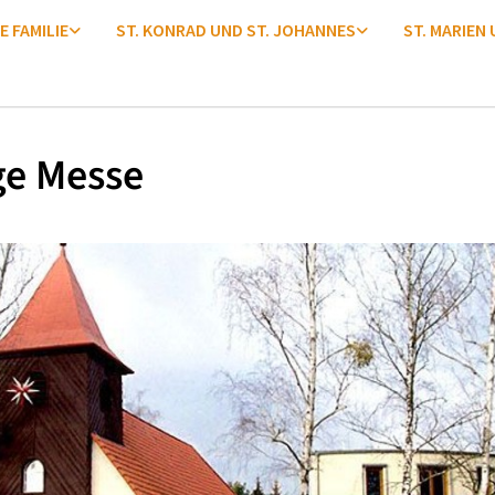
E FAMILIE
ST. KONRAD UND ST. JOHANNES
ST. MARIEN
ge Messe