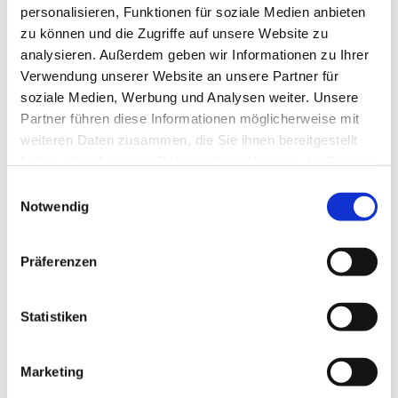
personalisieren, Funktionen für soziale Medien anbieten
zu können und die Zugriffe auf unsere Website zu
analysieren. Außerdem geben wir Informationen zu Ihrer
Verwendung unserer Website an unsere Partner für
soziale Medien, Werbung und Analysen weiter. Unsere
Partner führen diese Informationen möglicherweise mit
weiteren Daten zusammen, die Sie ihnen bereitgestellt
haben oder die sie im Rahmen Ihrer Nutzung der Dienste
gesammelt haben.
E
Notwendig
i
n
w
Präferenzen
i
l
l
Statistiken
i
g
Marketing
u
Dies könnte Sie auch interessieren