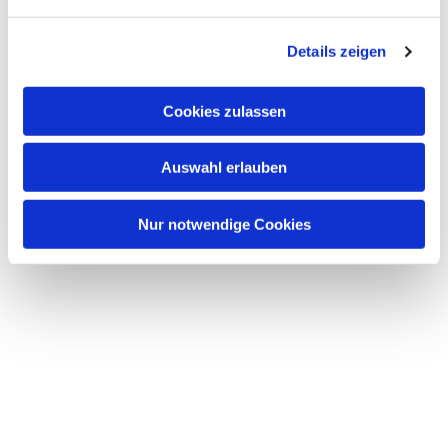
n
g
Details zeigen
s
a
u
Cookies zulassen
s
w
Auswahl erlauben
a
h
l
Nur notwendige Cookies