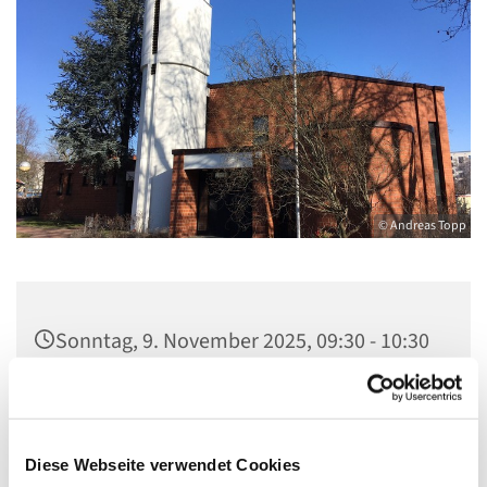
© Andreas Topp
Sonntag, 9. November 2025, 09:30 - 10:30
Uhr
Kirche St. Stephanus, Gorgasring 5, 13599
Berlin
Diese Webseite verwendet Cookies