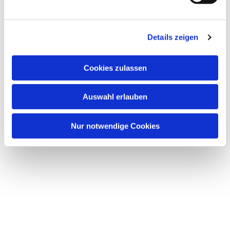
u
n
Dies könnte Sie auch interessieren
g
Details zeigen
s
a
u
Cookies zulassen
s
w
Auswahl erlauben
a
h
l
Nur notwendige Cookies