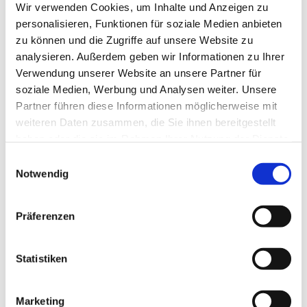
Wir verwenden Cookies, um Inhalte und Anzeigen zu
personalisieren, Funktionen für soziale Medien anbieten
zu können und die Zugriffe auf unsere Website zu
analysieren. Außerdem geben wir Informationen zu Ihrer
Verwendung unserer Website an unsere Partner für
soziale Medien, Werbung und Analysen weiter. Unsere
Partner führen diese Informationen möglicherweise mit
weiteren Daten zusammen, die Sie ihnen bereitgestellt
haben oder die sie im Rahmen Ihrer Nutzung der Dienste
gesammelt haben.
E
Notwendig
i
n
w
Präferenzen
i
l
l
Statistiken
i
g
Marketing