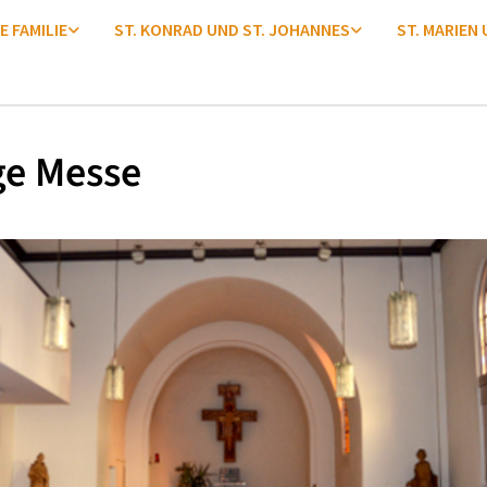
E FAMILIE
ST. KONRAD UND ST. JOHANNES
ST. MARIEN
ge Messe