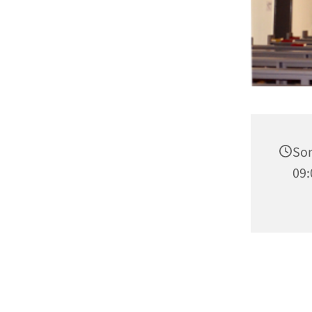
Son
09: