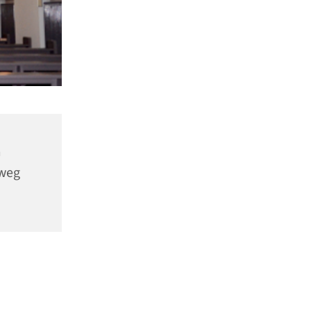
m
nweg