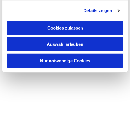
g
Details zeigen
s
a
u
Cookies zulassen
s
w
Auswahl erlauben
a
h
l
Nur notwendige Cookies