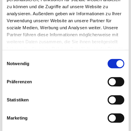
zu können und die Zugriffe auf unsere Website zu
analysieren. Außerdem geben wir Informationen zu Ihrer
Verwendung unserer Website an unsere Partner für
soziale Medien, Werbung und Analysen weiter. Unsere
Partner führen diese Informationen möglicherweise mit
weiteren Daten zusammen, die Sie ihnen bereitgestellt
haben oder die sie im Rahmen Ihrer Nutzung der Dienste
gesammelt haben.
E
Notwendig
i
n
w
Präferenzen
i
l
l
Statistiken
i
g
Marketing
Dies könnte Sie auch interessieren
u
n