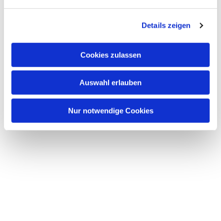
n
g
Details zeigen
s
a
u
Cookies zulassen
s
w
Auswahl erlauben
a
h
l
Nur notwendige Cookies