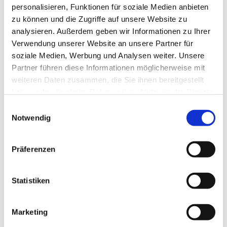
personalisieren, Funktionen für soziale Medien anbieten
zu können und die Zugriffe auf unsere Website zu
analysieren. Außerdem geben wir Informationen zu Ihrer
Verwendung unserer Website an unsere Partner für
soziale Medien, Werbung und Analysen weiter. Unsere
Partner führen diese Informationen möglicherweise mit
weiteren Daten zusammen, die Sie ihnen bereitgestellt
haben oder die sie im Rahmen Ihrer Nutzung der Dienste
gesammelt haben.
E
Notwendig
i
n
w
Präferenzen
i
l
l
Statistiken
i
g
Marketing
u
Dies könnte Sie auch interessieren