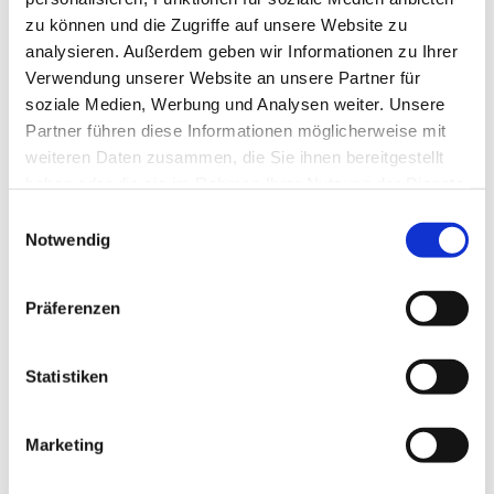
zu können und die Zugriffe auf unsere Website zu
analysieren. Außerdem geben wir Informationen zu Ihrer
Verwendung unserer Website an unsere Partner für
soziale Medien, Werbung und Analysen weiter. Unsere
Partner führen diese Informationen möglicherweise mit
weiteren Daten zusammen, die Sie ihnen bereitgestellt
haben oder die sie im Rahmen Ihrer Nutzung der Dienste
gesammelt haben.
E
Notwendig
i
n
w
Präferenzen
i
l
l
Statistiken
i
g
Marketing
Dies könnte Sie auch interessieren
u
n