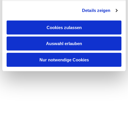
g
Details zeigen
s
a
u
Cookies zulassen
s
w
Auswahl erlauben
a
h
l
Nur notwendige Cookies