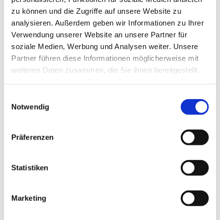
zu können und die Zugriffe auf unsere Website zu
analysieren. Außerdem geben wir Informationen zu Ihrer
Verwendung unserer Website an unsere Partner für
soziale Medien, Werbung und Analysen weiter. Unsere
Partner führen diese Informationen möglicherweise mit
weiteren Daten zusammen, die Sie ihnen bereitgestellt
haben oder die sie im Rahmen Ihrer Nutzung der Dienste
gesammelt haben.
E
Notwendig
i
n
w
Präferenzen
i
l
l
Statistiken
i
g
Marketing
Dies könnte Sie auch interessieren
u
n