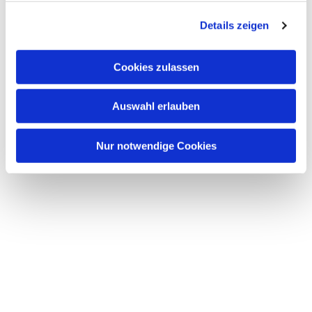
g
Details zeigen
s
a
u
Cookies zulassen
s
w
Auswahl erlauben
a
h
l
Nur notwendige Cookies