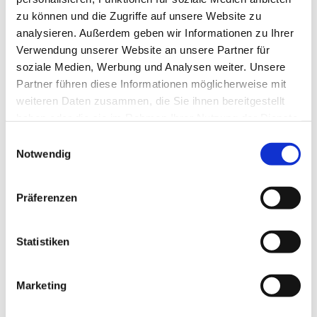
zu können und die Zugriffe auf unsere Website zu
analysieren. Außerdem geben wir Informationen zu Ihrer
Verwendung unserer Website an unsere Partner für
soziale Medien, Werbung und Analysen weiter. Unsere
Partner führen diese Informationen möglicherweise mit
weiteren Daten zusammen, die Sie ihnen bereitgestellt
haben oder die sie im Rahmen Ihrer Nutzung der Dienste
gesammelt haben.
E
Notwendig
i
n
w
Präferenzen
i
l
l
Statistiken
i
g
Marketing
Dies könnte Sie auch interessieren
u
n