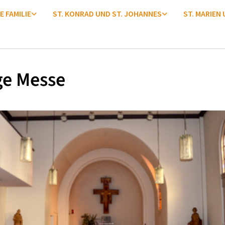
E FAMILIE
ST. KONRAD UND ST. JOHANNES
ST. MARIEN
ge Messe