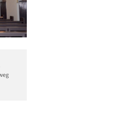
m
nweg