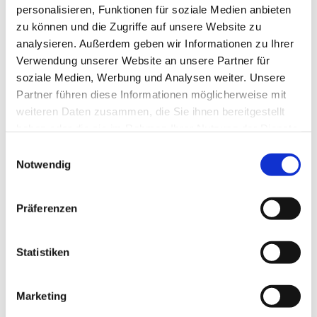
personalisieren, Funktionen für soziale Medien anbieten
zu können und die Zugriffe auf unsere Website zu
analysieren. Außerdem geben wir Informationen zu Ihrer
Verwendung unserer Website an unsere Partner für
soziale Medien, Werbung und Analysen weiter. Unsere
Partner führen diese Informationen möglicherweise mit
weiteren Daten zusammen, die Sie ihnen bereitgestellt
haben oder die sie im Rahmen Ihrer Nutzung der Dienste
gesammelt haben.
E
Notwendig
i
n
w
Präferenzen
i
l
l
Statistiken
i
g
Marketing
u
Dies könnte Sie auch interessieren