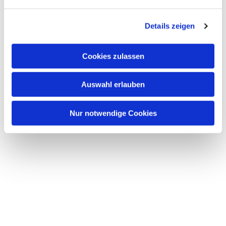
n
g
Details zeigen
s
a
u
Cookies zulassen
s
w
Auswahl erlauben
a
h
l
Nur notwendige Cookies