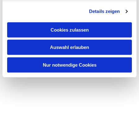
g
Details zeigen
s
a
u
Cookies zulassen
s
w
Auswahl erlauben
a
h
l
Nur notwendige Cookies