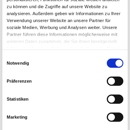
zu können und die Zugriffe auf unsere Website zu
analysieren. Außerdem geben wir Informationen zu Ihrer
Verwendung unserer Website an unsere Partner für
soziale Medien, Werbung und Analysen weiter. Unsere
Partner führen diese Informationen möglicherweise mit
weiteren Daten zusammen, die Sie ihnen bereitgestellt
haben oder die sie im Rahmen Ihrer Nutzung der Dienste
gesammelt haben.
E
Notwendig
i
n
w
Präferenzen
i
l
l
Statistiken
i
g
Marketing
Dies könnte Sie auch interessieren
u
n