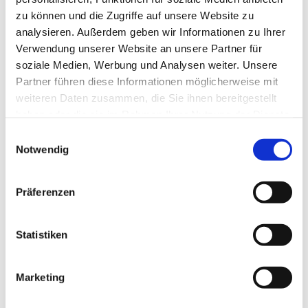
zu können und die Zugriffe auf unsere Website zu
analysieren. Außerdem geben wir Informationen zu Ihrer
Verwendung unserer Website an unsere Partner für
soziale Medien, Werbung und Analysen weiter. Unsere
Partner führen diese Informationen möglicherweise mit
weiteren Daten zusammen, die Sie ihnen bereitgestellt
haben oder die sie im Rahmen Ihrer Nutzung der Dienste
gesammelt haben.
E
Notwendig
i
n
w
Präferenzen
i
l
l
Statistiken
i
g
Marketing
Dies könnte Sie auch interessieren
u
n