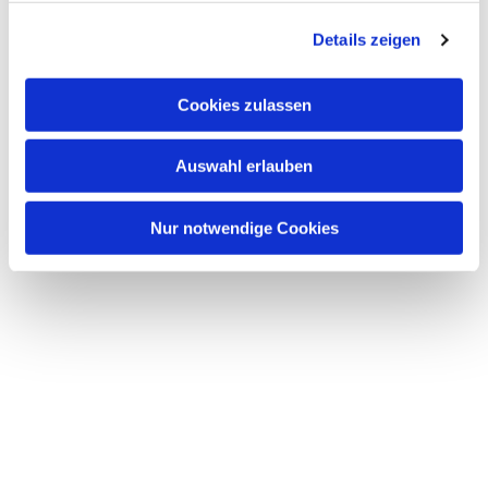
g
Details zeigen
s
a
u
Cookies zulassen
s
w
Auswahl erlauben
a
h
l
Nur notwendige Cookies