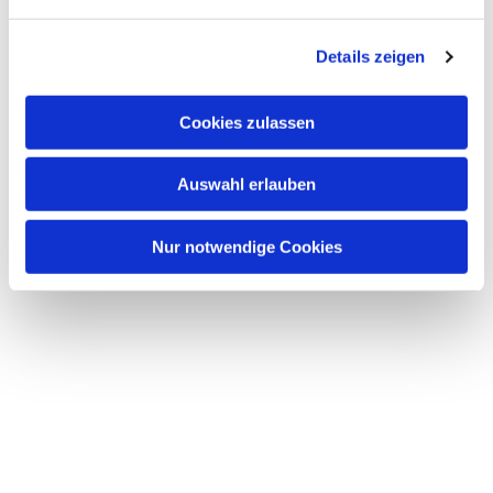
n
g
Details zeigen
s
a
u
Cookies zulassen
s
w
Auswahl erlauben
a
h
l
Nur notwendige Cookies