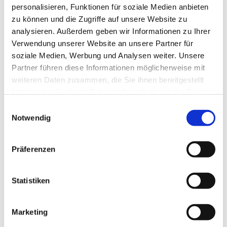
personalisieren, Funktionen für soziale Medien anbieten
zu können und die Zugriffe auf unsere Website zu
analysieren. Außerdem geben wir Informationen zu Ihrer
Verwendung unserer Website an unsere Partner für
soziale Medien, Werbung und Analysen weiter. Unsere
Partner führen diese Informationen möglicherweise mit
weiteren Daten zusammen, die Sie ihnen bereitgestellt
haben oder die sie im Rahmen Ihrer Nutzung der Dienste
gesammelt haben.
E
Notwendig
i
n
w
Präferenzen
i
l
l
Statistiken
i
g
Marketing
u
Dies könnte Sie auch interessieren