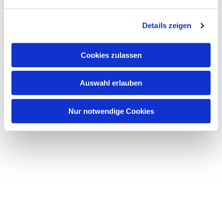
n
g
Details zeigen
s
a
u
Cookies zulassen
s
w
Auswahl erlauben
a
h
l
Nur notwendige Cookies