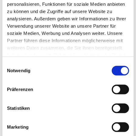
personalisieren, Funktionen für soziale Medien anbieten
zu können und die Zugriffe auf unsere Website zu
analysieren. Außerdem geben wir Informationen zu Ihrer
Verwendung unserer Website an unsere Partner für
soziale Medien, Werbung und Analysen weiter. Unsere
Partner führen diese Informationen möglicherweise mit
weiteren Daten zusammen, die Sie ihnen bereitgestellt
haben oder die sie im Rahmen Ihrer Nutzung der Dienste
gesammelt haben.
E
Notwendig
i
n
w
Präferenzen
i
l
l
Statistiken
i
g
Marketing
u
Dies könnte Sie auch interessieren